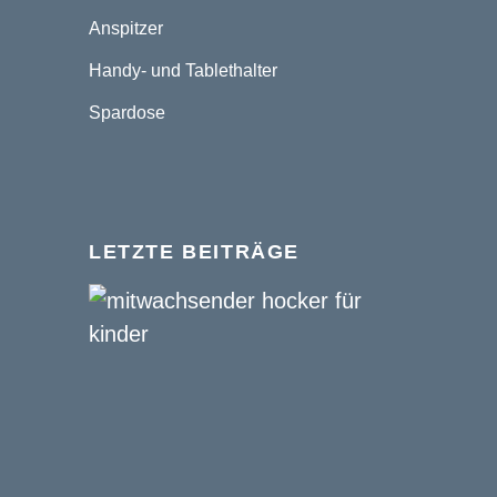
Anspitzer
Handy- und Tablethalter
Spardose
LETZTE BEITRÄGE
Hock
oder
Stuhl
Wora
sitzt
mein
Kind